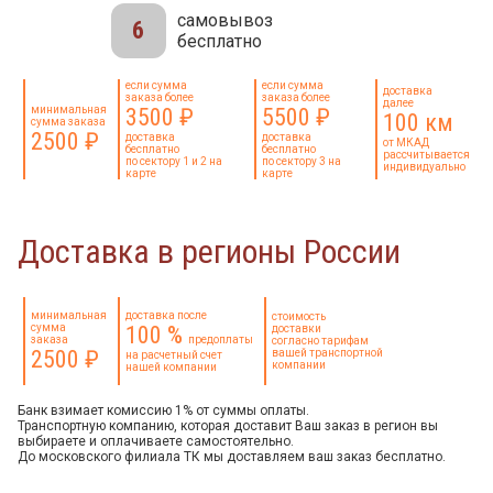
самовывоз
6
бесплатно
если сумма
если сумма
доставка
заказа более
заказа более
далее
минимальная
3500 ₽
5500 ₽
100 км
сумма заказа
2500 ₽
доставка
доставка
от МКАД
бесплатно
бесплатно
рассчитывается
по сектору 1 и 2 на
по сектору 3 на
индивидуально
карте
карте
Доставка в регионы России
минимальная
доставка после
стоимость
сумма
100 %
доставки
заказа
предоплаты
согласно тарифам
2500 ₽
вашей транспортной
на расчетный счет
компании
нашей компании
Банк взимает комиссию 1% от суммы оплаты.
Транспортную компанию, которая доставит Ваш заказ в регион вы
выбираете и оплачиваете самостоятельно.
До московского филиала ТК мы доставляем ваш заказ бесплатно.