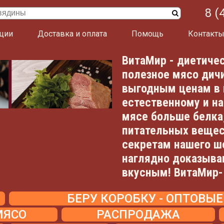
8 (
ции
Доставка и оплата
Помощь
Контакт
ВитаМир - диетичес
полезное мясо дичи
выгодным ценам в 
естественному и н
мясе больше белка,
питательных вещес
секретам нашего ш
наглядно доказыва
вкусным! ВитаМир- 
БЕРУ КОРОБКУ - ОПТОВЫ
МЯСО
РАСПРОДАЖА