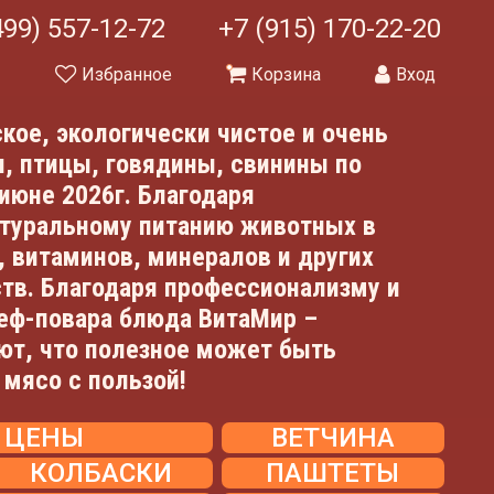
499) 557-12-72
+7 (915) 170-22-20
ы
Избранное
Корзина
Вход
кое, экологически чистое и очень
, птицы, говядины, свинины по
июне 2026г. Благодаря
атуральному питанию животных в
 витаминов, минералов и других
тв. Благодаря профессионализму и
еф-повара блюда ВитаМир –
ют, что полезное может быть
мясо с пользой!
Е ЦЕНЫ
ВЕТЧИНА
КОЛБАСКИ
ПАШТЕТЫ