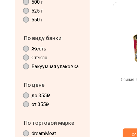
500 г
525 г
550 г
По виду банки
Жесть
Стекло
Вакуумная упаковка
Свиная 
По цене
до 355₽
от 355₽
По торговой марке
dreamMeat
СО