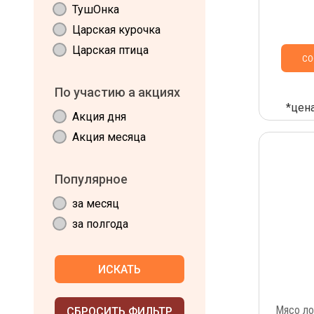
ТушОнка
Царская курочка
Царская птица
СО
По участию а акциях
*цена
Акция дня
Акция месяца
Популярное
за месяц
за полгода
ИСКАТЬ
Мясо ло
СБРОСИТЬ ФИЛЬТР