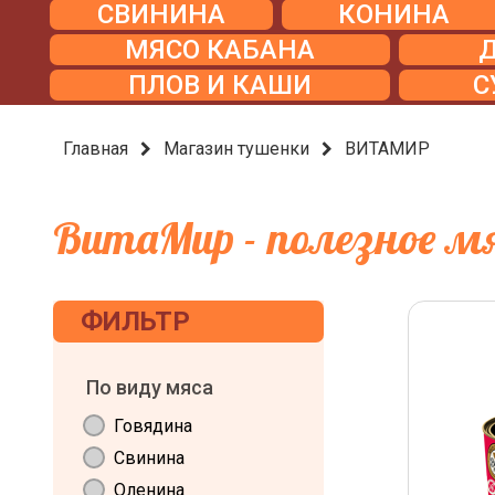
СВИНИНА
КОНИНА
МЯСО КАБАНА
ПЛОВ И КАШИ
С
Главная
Магазин тушенки
ВИТАМИР
ВитаМир - полезное мя
ФИЛЬТР
По виду мяса
Говядина
Свинина
Оленина