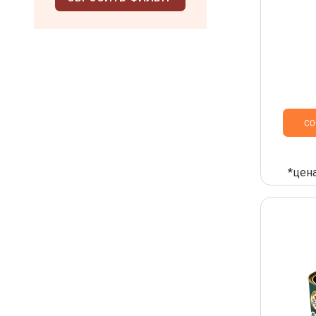
СО
*цена