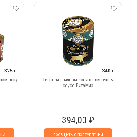
325 г
340 г
нном соку
Тефтели с мясом лося в сливочном
соусе ВитаМир
394,00 ₽
НИИ
СООБЩИТЬ О ПОСТУПЛЕНИИ