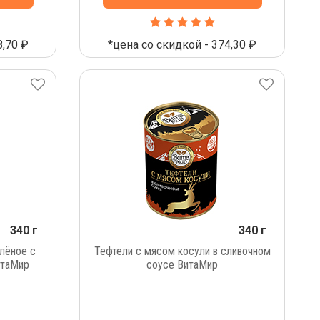
8,70 ₽
*цена со скидкой - 374,30 ₽
340 г
340 г
лёное с
Тефтели с мясом косули в сливочном
итаМир
соусе ВитаМир