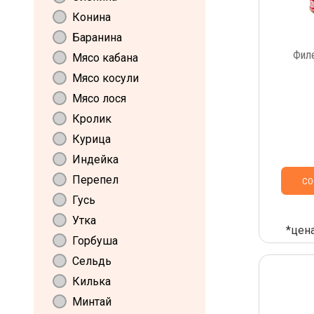
Конина
Баранина
Филе
Мясо кабана
Мясо косули
Мясо лося
Кролик
Курица
Индейка
Перепел
СО
Гусь
Утка
*цена
Горбуша
Сельдь
Килька
Минтай