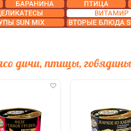
БАРАНИНА
ПТИЦА
ДЕЛИКАТЕСЫ
ВИТАМИР
УПЫ SUN MIX
ВТОРЫЕ БЛЮДА S
со дичи, птицы, говядины