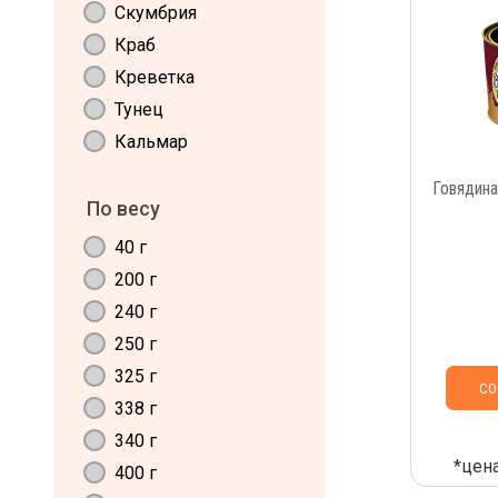
Скумбрия
Краб
Креветка
Тунец
Кальмар
Говядина
По весу
40 г
200 г
240 г
250 г
325 г
СО
338 г
340 г
*цена
400 г