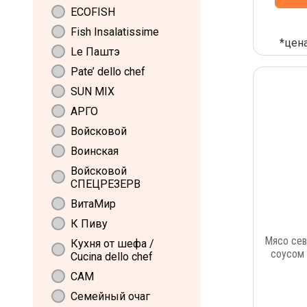
ECOFISH
Fish Insalatissime
*цена
Le Паштэ
Pate’ dello chef
SUN MIX
АРГО
Войсковой
Воинская
Войсковой
СПЕЦРЕЗЕРВ
ВитаМир
К Пиву
Мясо сев
Кухня от шефа /
соусом
Cucina dello chef
САМ
Семейный очаг