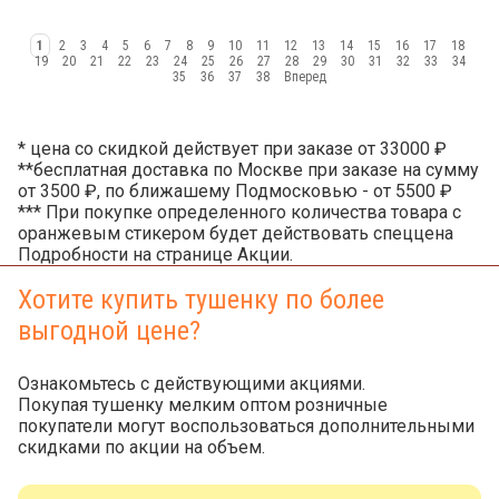
1
2
3
4
5
6
7
8
9
10
11
12
13
14
15
16
17
18
19
20
21
22
23
24
25
26
27
28
29
30
31
32
33
34
35
36
37
38
Вперед
* цена со скидкой действует при заказе от 33000 ₽
**бесплатная доставка по Москве при заказе на сумму
от 3500 ₽, по ближашему Подмосковью - от 5500 ₽
*** При покупке определенного количества товара с
оранжевым стикером будет действовать спеццена
Подробности на странице Акции.
Хотите купить тушенку по более
выгодной цене?
Ознакомьтесь с действующими акциями.
Покупая тушенку мелким оптом розничные
покупатели могут воспользоваться дополнительными
скидками по акции на объем.