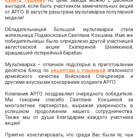
Купить тушенку
по цене завода можно с двойной
выгодой, если быть участником замечательных акций
от АРГО. В августе разыграна мультиварка популярной
модели!
Обладательницей большой мультиварки стала
жительница Подмосковья Светлана Кокшина. Имя же
победительницы было определено другой участницей
августовской акции Екатериной Шемякиной,
вращавшей лотерейный барабан.
Мультиварка – отличное подспорье в приготовлении
десятков блюд по
рецептам с тушенкой
эталонного
армейского качества Войсковой Спецрезерв и
другими вкусными консервами холдинга АРГО.
Компания АРГО поздравляет очередного победителя.
Мы говорим спасибо Светлане Кокшиной за
многолетнее партнерство, выражая уверенность в
успешном продолжении нашего сотрудничества.
Также мы от души благодарим каждого участника
акции!
Приятно констатировать, что среди Вас были те, чьи