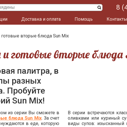
8 (
ции
Доставка и оплата
Помощь
Контакт
 готовые вторые блюда Sun Mix
 и готовые вторые блюда 
вая палитра, в
упы разных
​​​​​Пробуйте
ий Sun Mix!
сом из серии Вы сможете в
В серии встречаются клас
рые блюда Sun Mix
. За счет
оливками или куриный су
 нуждаются в еде, которую
виды супов: изысканный м