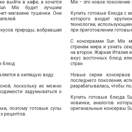
е выйти в кафе, а хочется
Mix – это новое поколение
Sun Mix будет лучшим
ет-магазине тушенки. Они
Купить готовые блюда с мя
пателей.
которого входит крупн
технологии, использующиес
 вкусов природы, вобравшая
при приготовлении готовы
С консервами Sun Mix м
странам мира и узнать се
на второе. Жаркая Италия 
вкус восточных блюд ил
х блюд
стран.
вляется в кипящую воду.
Новые серии консервов
последнего поколения, исп
сной, поскольку их можно
разрабатывалась, чтобы пол
бходимости задумываться о
Купить готовые блюда Su
новинки, аналогов котор
нки, поэтому готовые супы
оригинальные консервы Su
х рецептов.