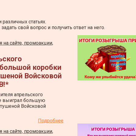
 различных статьях.
адать свой вопрос и получить ответ на него.
 на сайте, промоакции,
ьского
большой коробки
ушеной Войсковой
!*
ителя апрельского
е выиграл большую
 тушеной Войсковой
Подробнее
 на сайте, промоакции,