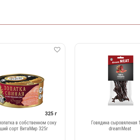
325 г
лопатка в собственном соку
Говядина сыровяленая 
ший сорт ВитаМир 325г
dreamMeat