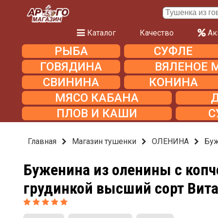
Каталог
Качество
Ак
РЫБА
СУФЛЕ
ГОВЯДИНА
ВЯЛЕНОЕ 
СВИНИНА
КОНИНА
МЯСО КАБАНА
ПЛОВ И КАШИ
С
Главная
Магазин тушенки
ОЛЕНИНА
Буж
Буженина из оленины с копч
грудинкой высший сорт Вит