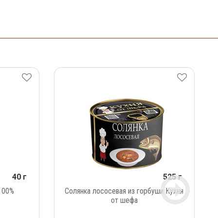
40 г
525 г
100%
Солянка лососевая из горбуши Кухня
от шефа