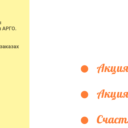
ы
 АРГО.
заказах
Акция
Акция
Счаст