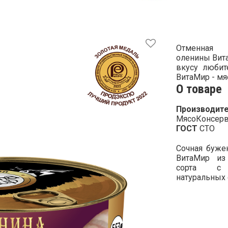
Отменная
оленины Вит
вкусу любит
ВитаМир - мя
О товаре
Производите
МясоКонсерв
ГОСТ
СТО
Сочная буже
ВитаМир из
сорта с 
натуральных 