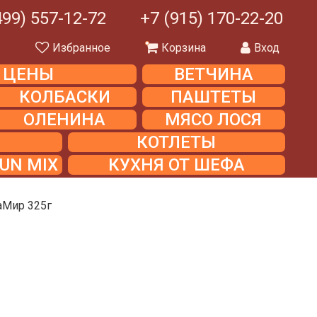
499) 557-12-72
+7 (915) 170-22-20
ы
Избранное
Корзина
Вход
Е ЦЕНЫ
ВЕТЧИНА
КОЛБАСКИ
ПАШТЕТЫ
ОЛЕНИНА
МЯСО ЛОСЯ
КОТЛЕТЫ
UN MIX
КУХНЯ ОТ ШЕФА
аМир 325г