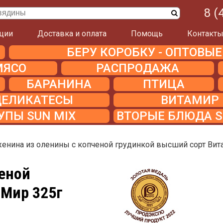
8 (
ции
Доставка и оплата
Помощь
Контакт
БЕРУ КОРОБКУ - ОПТОВЫ
МЯСО
РАСПРОДАЖА
БАРАНИНА
ПТИЦА
ДЕЛИКАТЕСЫ
ВИТАМИР
УПЫ SUN MIX
ВТОРЫЕ БЛЮДА S
енина из оленины с копченой грудинкой высший сорт Вит
еной
аМир 325г