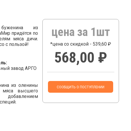
 буженина из
цена за 1шт
аМир придётся по
елям мяса дичи.
*цена со скидкой - 539,60 ₽
со с пользой!
568,00 ₽
ль:
ный завод АРГО
нина из оленины
СООБЩИТЬ О ПОСТУПЛЕНИИ
 мяса высшего
добавлением
специй.