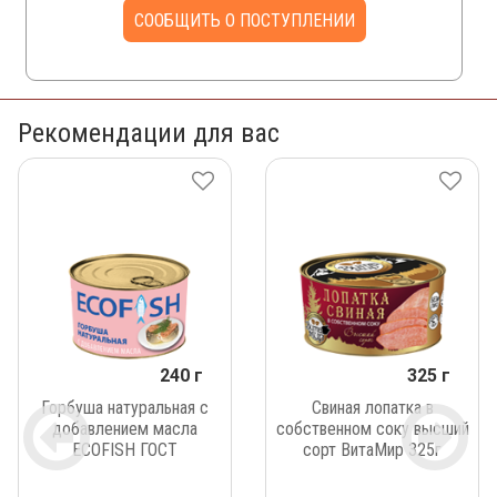
СООБЩИТЬ О ПОСТУПЛЕНИИ
Рекомендации для вас
240 г
325 г
Горбуша натуральная с
Свиная лопатка в
добавлением масла
собственном соку высший
ECOFISH ГОСТ
сорт ВитаМир 325г