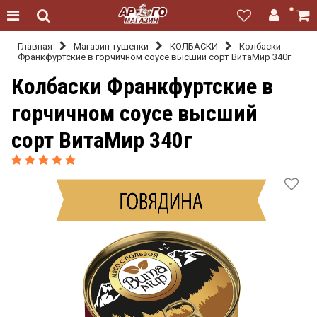
Главная
Магазин тушенки
КОЛБАСКИ
Колбаски
Франкфуртские в горчичном соусе высший сорт ВитаМир 340г
Колбаски Франкфуртские в
горчичном соусе высший
сорт ВитаМир 340г