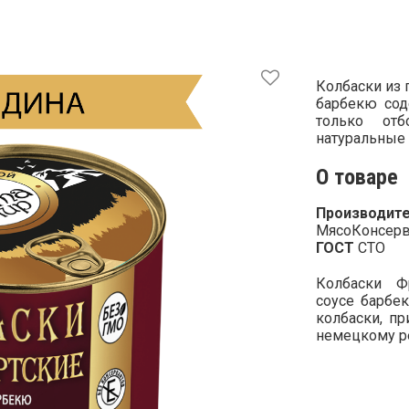
Колбаски из 
барбекю сод
только от
натуральные 
О товаре
Производите
МясоКонсерв
ГОСТ
СТО
Колбаски Ф
соусе барбе
колбаски, п
немецкому р