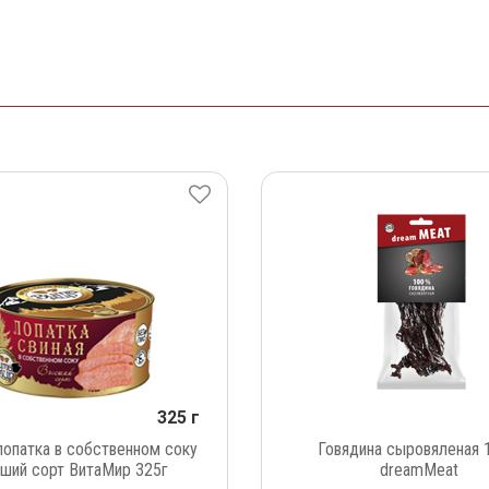
325 г
лопатка в собственном соку
Говядина сыровяленая 
ший сорт ВитаМир 325г
dreamMeat