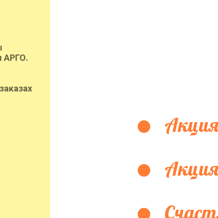
ы
 АРГО.
заказах
Акция
Акция
Счаст