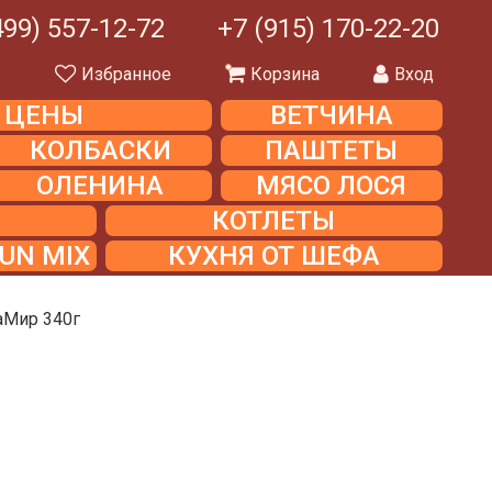
499) 557-12-72
+7 (915) 170-22-20
ы
Избранное
Корзина
Вход
Е ЦЕНЫ
ВЕТЧИНА
КОЛБАСКИ
ПАШТЕТЫ
ОЛЕНИНА
МЯСО ЛОСЯ
КОТЛЕТЫ
UN MIX
КУХНЯ ОТ ШЕФА
аМир 340г