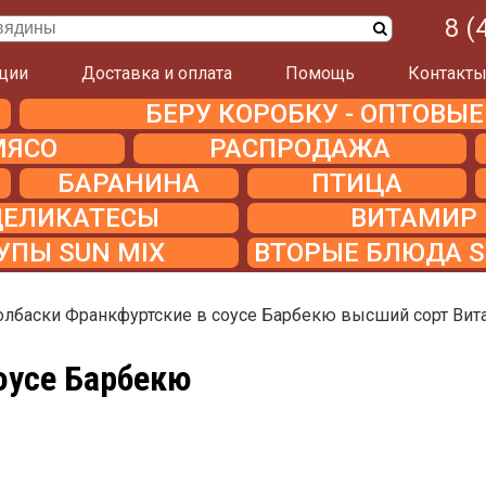
8 (
ции
Доставка и оплата
Помощь
Контакт
БЕРУ КОРОБКУ - ОПТОВЫ
МЯСО
РАСПРОДАЖА
БАРАНИНА
ПТИЦА
ДЕЛИКАТЕСЫ
ВИТАМИР
УПЫ SUN MIX
ВТОРЫЕ БЛЮДА S
олбаски Франкфуртские в соусе Барбекю высший сорт Вит
оусе Барбекю