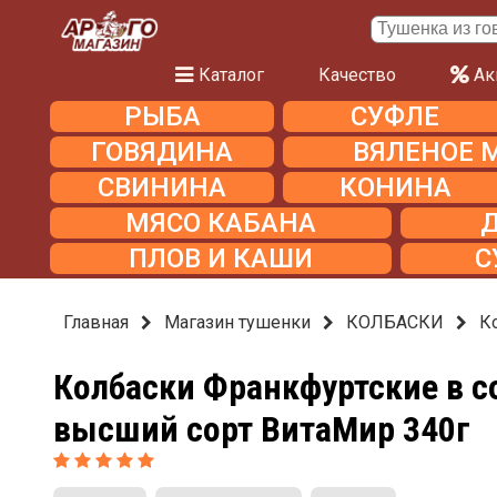
Каталог
Качество
Ак
РЫБА
СУФЛЕ
ГОВЯДИНА
ВЯЛЕНОЕ 
СВИНИНА
КОНИНА
МЯСО КАБАНА
ПЛОВ И КАШИ
С
Главная
Магазин тушенки
КОЛБАСКИ
К
Колбаски Франкфуртские в с
высший сорт ВитаМир 340г