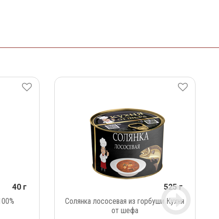
40 г
525 г
100%
Солянка лососевая из горбуши Кухня
от шефа