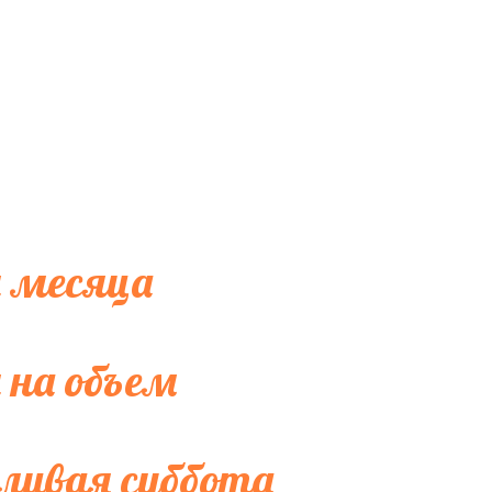
 месяца
 на объем
ливая суббота