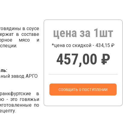
говядины в соусе
цена за 1шт
ержат в составе
борное мясо и
*цена со скидкой - 434,15 ₽
специи.
457,00 ₽
ль:
ный завод АРГО
СООБЩИТЬ О ПОСТУПЛЕНИИ
ранкфуртские в
кю - это говяжьи
риготовленные по
ецепту.