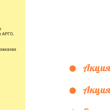
ы
 АРГО.
заказах
Акция
Акция