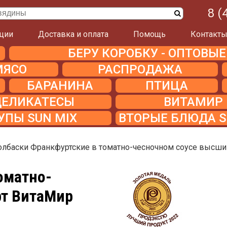
8 (
ции
Доставка и оплата
Помощь
Контакт
БЕРУ КОРОБКУ - ОПТОВЫ
МЯСО
РАСПРОДАЖА
БАРАНИНА
ПТИЦА
ДЕЛИКАТЕСЫ
ВИТАМИР
УПЫ SUN MIX
ВТОРЫЕ БЛЮДА S
олбаски Франкфуртские в томатно-чесночном соусе высши
оматно-
рт ВитаМир