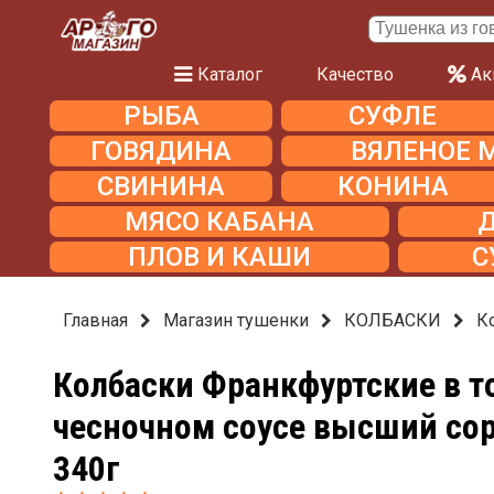
Каталог
Качество
Ак
РЫБА
СУФЛЕ
ГОВЯДИНА
ВЯЛЕНОЕ 
СВИНИНА
КОНИНА
МЯСО КАБАНА
ПЛОВ И КАШИ
С
Главная
Магазин тушенки
КОЛБАСКИ
К
Колбаски Франкфуртские в т
чесночном соусе высший со
340г