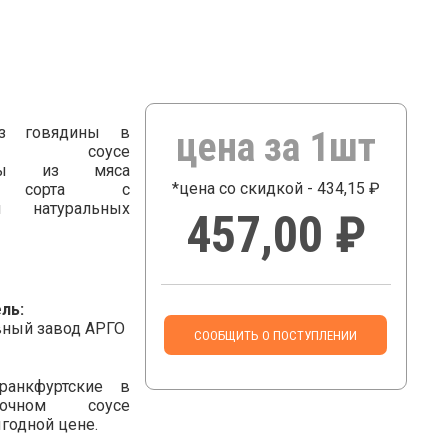
из говядины в
цена за 1шт
ном соусе
лены из мяса
*цена со скидкой - 434,15 ₽
о сорта с
м натуральных
457,00 ₽
ль:
ный завод АРГО
СООБЩИТЬ О ПОСТУПЛЕНИИ
ранкфуртские в
сночном соусе
годной цене.