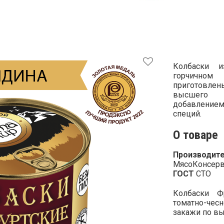
Колбаски 
горчич
приготов
высшег
добавление
специй.
О товаре
Производите
МясоКонсерв
ГОСТ
СТО
Колбаски Ф
томатно-че
закажи по вы