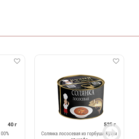
40 г
525 г
100%
Солянка лососевая из горбуши Кухня