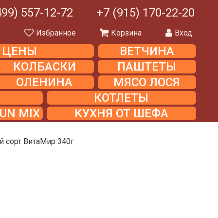
499) 557-12-72
+7 (915) 170-22-20
ы
Избранное
Корзина
Вход
Е ЦЕНЫ
ВЕТЧИНА
КОЛБАСКИ
ПАШТЕТЫ
ОЛЕНИНА
МЯСО ЛОСЯ
КОТЛЕТЫ
UN MIX
КУХНЯ ОТ ШЕФА
й сорт ВитаМир 340г