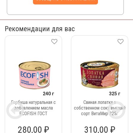
Рекомендации для вас
240 г
325 г
Горбуша натуральная с
Свиная лопатка в
добавлением масла
собственном соку высший
ECOFISH ГОСТ
сорт ВитаМир 325г
280,00 ₽
310,00 ₽