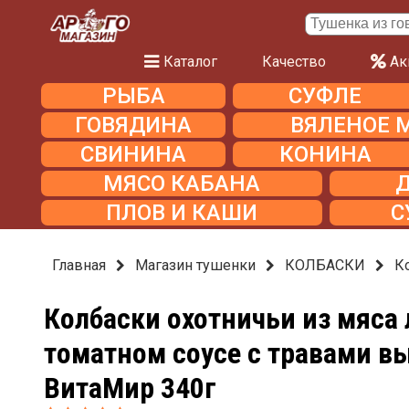
Каталог
Качество
Ак
РЫБА
СУФЛЕ
ГОВЯДИНА
ВЯЛЕНОЕ 
СВИНИНА
КОНИНА
МЯСО КАБАНА
ПЛОВ И КАШИ
С
Главная
Магазин тушенки
КОЛБАСКИ
К
Колбаски охотничьи из мяса 
томатном соусе с травами в
ВитаМир 340г