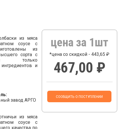
олбаски из мяса
цена за 1шт
атном соусе с
иготовлены из
*цена со скидкой - 443,65 ₽
ысшего сорта с
нием только
467,00 ₽
 ингредиентов и
ль:
СООБЩИТЬ О ПОСТУПЛЕНИИ
ный завод АРГО
отничьи из мяса
атном соусе с
шего качества по