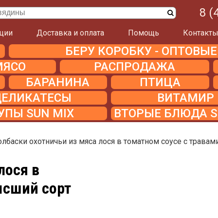
8 (
ции
Доставка и оплата
Помощь
Контакт
БЕРУ КОРОБКУ - ОПТОВЫ
МЯСО
РАСПРОДАЖА
БАРАНИНА
ПТИЦА
ДЕЛИКАТЕСЫ
ВИТАМИР
УПЫ SUN MIX
ВТОРЫЕ БЛЮДА S
олбаски охотничьи из мяса лося в томатном соусе с трава
лося в
ысший сорт