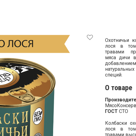
Охотничьи к
лося в том
травами пр
мяса дичи в
добавле
натуральных
специй.
О товаре
Производите
МясоКонсерв
ГОСТ
СТО
Колбаски ох
лося в том
травами выс