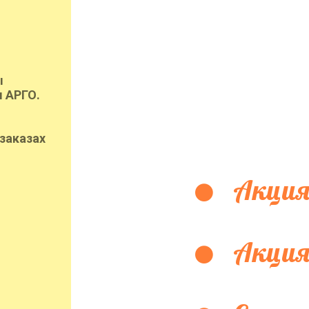
ы
 АРГО.
заказах
Акция
Акция