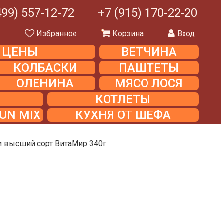
499) 557-12-72
+7 (915) 170-22-20
ы
Избранное
Корзина
Вход
Е ЦЕНЫ
ВЕТЧИНА
КОЛБАСКИ
ПАШТЕТЫ
ОЛЕНИНА
МЯСО ЛОСЯ
КОТЛЕТЫ
UN MIX
КУХНЯ ОТ ШЕФА
ми высший сорт ВитаМир 340г