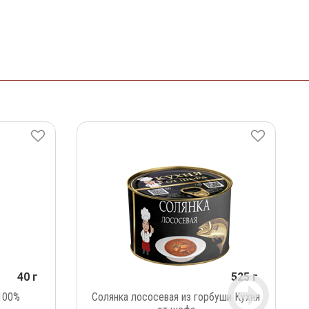
40 г
525 г
100%
Солянка лососевая из горбуши Кухня