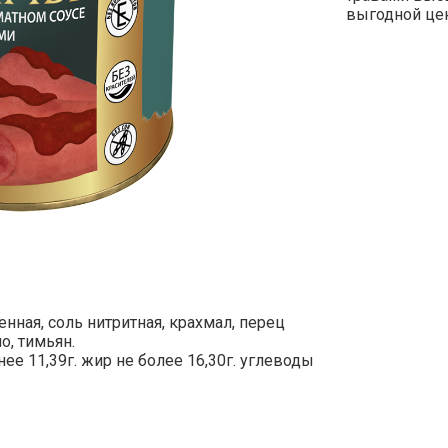
выгодной цен
енная, соль нитритная, крахмал, перец
о, тимьян.
ее 11,39г. жир не более 16,30г. углеводы