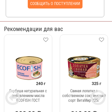
СООБЩИТЬ О ПОСТУПЛЕНИИ
Рекомендации для вас
240 г
325 г
Горбуша натуральная с
Свиная лопатка в
добавлением масла
собственном соку высший
ECOFISH ГОСТ
сорт ВитаМир 325г