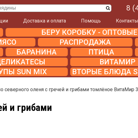
8 (
ции
Доставка и оплата
Помощь
Контакт
БЕРУ КОРОБКУ - ОПТОВЫ
МЯСО
РАСПРОДАЖА
БАРАНИНА
ПТИЦА
ДЕЛИКАТЕСЫ
ВИТАМИР
УПЫ SUN MIX
ВТОРЫЕ БЛЮДА S
о северного оленя с гречей и грибами томлёное ВитаМир 
ей и грибами