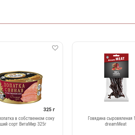
325 г
лопатка в собственном соку
Говядина сыровяленая 
ший сорт ВитаМир 325г
dreamMeat