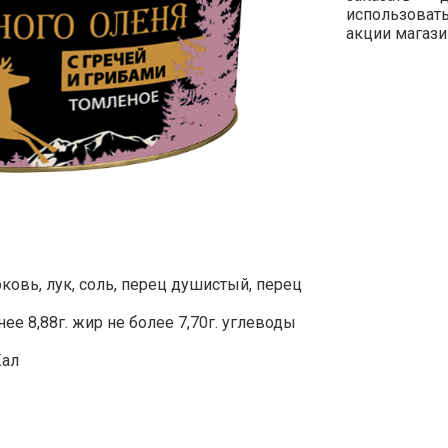
использова
акции магази
ковь, лук, соль, перец душистый, перец
ее 8,88г. жир не более 7,70г. углеводы
Кал