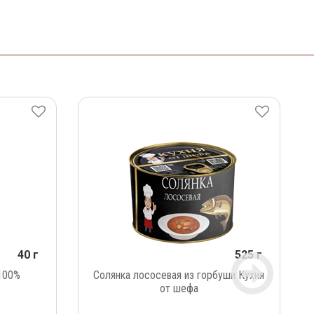
40 г
525 г
100%
Солянка лососевая из горбуши Кухня
от шефа