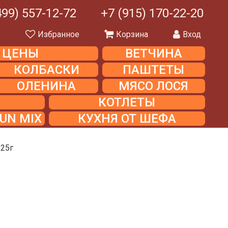
499) 557-12-72
+7 (915) 170-22-20
ы
Избранное
Корзина
Вход
Е ЦЕНЫ
ВЕТЧИНА
КОЛБАСКИ
ПАШТЕТЫ
ОЛЕНИНА
МЯСО ЛОСЯ
КОТЛЕТЫ
UN MIX
КУХНЯ ОТ ШЕФА
325г