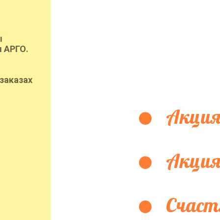
ы
 АРГО.
заказах
Акция
Акция
Счаст