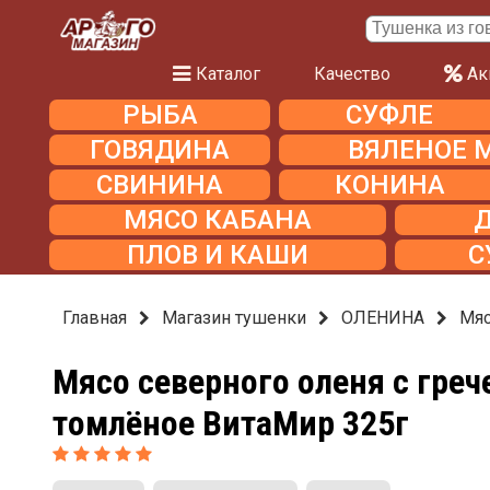
Каталог
Качество
Ак
РЫБА
СУФЛЕ
ГОВЯДИНА
ВЯЛЕНОЕ 
СВИНИНА
КОНИНА
МЯСО КАБАНА
ПЛОВ И КАШИ
С
Главная
Магазин тушенки
ОЛЕНИНА
Мяс
Мясо северного оленя с греч
томлёное ВитаМир 325г