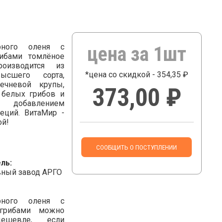
рного оленя с
цена за 1шт
ибами томлёное
оизводится из
*цена со скидкой - 354,35 ₽
ысшего сорта,
ечневой крупы,
373,00 ₽
 белых грибов и
 добавлением
еций. ВитаМир -
ой!
СООБЩИТЬ О ПОСТУПЛЕНИИ
ль:
ный завод АРГО
рного оленя с
грибами можно
дешевле, если