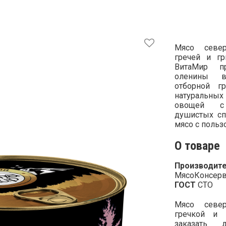
Мясо севе
гречей и гр
ВитаМир пр
оленины в
отборной гр
натуральных
овощей с
душистых сп
мясо с польз
О товаре
Производите
МясоКонсерв
ГОСТ
СТО
Мясо севе
гречкой и 
заказать 