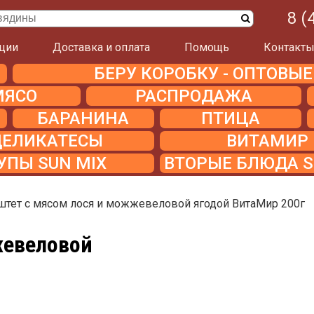
8 (
ции
Доставка и оплата
Помощь
Контакт
БЕРУ КОРОБКУ - ОПТОВЫ
МЯСО
РАСПРОДАЖА
БАРАНИНА
ПТИЦА
ДЕЛИКАТЕСЫ
ВИТАМИР
УПЫ SUN MIX
ВТОРЫЕ БЛЮДА S
штет с мясом лося и можжевеловой ягодой ВитаМир 200г
жевеловой