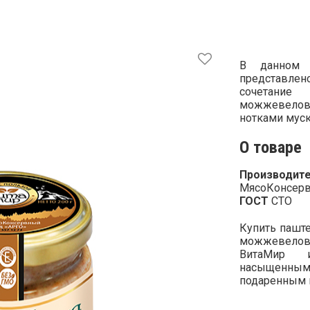
В данном 
представле
сочетание
можжевел
нотками муск
О товаре
Производите
МясоКонсерв
ГОСТ
СТО
Купить паште
можжевел
ВитаМир и
насыщен
подаренным 