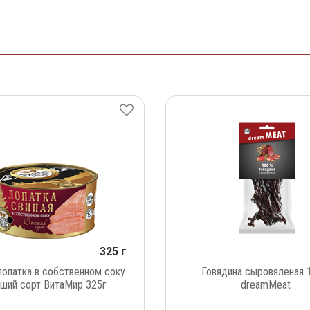
325 г
лопатка в собственном соку
Говядина сыровяленая 
ший сорт ВитаМир 325г
dreamMeat