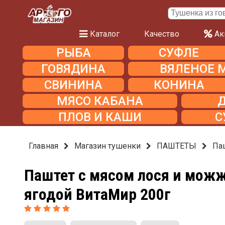
Каталог
Качество
Ак
РЫБА
СУФЛЕ
ГОВЯДИНА
ВЯЛЕНОЕ 
СВИНИНА
КОНИНА
МЯСО КАБАНА
ПЛОВ И КАШИ
С
Главная
Магазин тушенки
ПАШТЕТЫ
Па
Паштет с мясом лося и мож
ягодой ВитаМир 200г