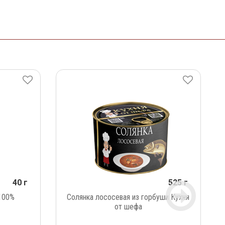
40 г
525 г
100%
Солянка лососевая из горбуши Кухня
от шефа