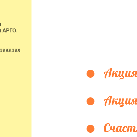
ы
 АРГО.
заказах
Акция
Акция
Счаст