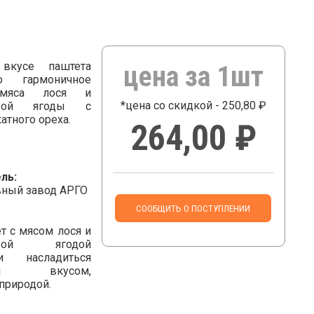
вкусе паштета
цена за 1шт
но гармоничное
 мяса лося и
*цена со скидкой - 250,80 ₽
овой ягоды с
атного ореха.
264,00 ₽
ль:
ный завод АРГО
СООБЩИТЬ О ПОСТУПЛЕНИИ
т с мясом лося и
овой ягодой
 насладиться
ным вкусом,
природой.