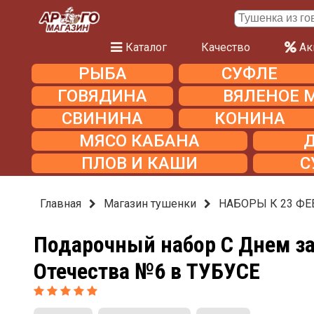
Каталог
Качество
Ак
РЫБА
СУФЛЕ
ГОВЯДИНА
ВЯЛЕНОЕ 
СВИНИНА
КОНИНА
МЯСО КАБАНА
ПЛОВ И КАШИ
С
Главная
Магазин тушенки
НАБОРЫ К 23 ФЕ
Подарочный набор С Днем з
Отечества №6 в ТУБУСЕ