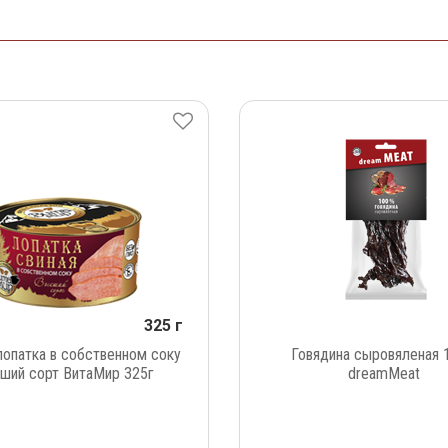
325 г
лопатка в собственном соку
Говядина сыровяленая 
ший сорт ВитаМир 325г
dreamMeat