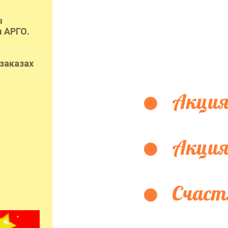
ы
 АРГО.
заказах
Акция
Акция
Счаст