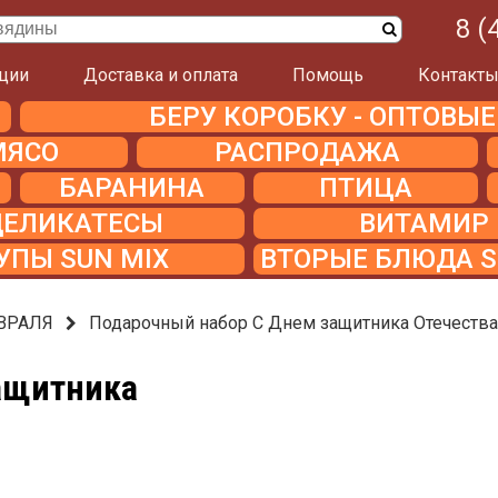
8 (
ции
Доставка и оплата
Помощь
Контакт
БЕРУ КОРОБКУ - ОПТОВЫ
МЯСО
РАСПРОДАЖА
БАРАНИНА
ПТИЦА
ДЕЛИКАТЕСЫ
ВИТАМИР
УПЫ SUN MIX
ВТОРЫЕ БЛЮДА S
ВРАЛЯ
Подарочный набор С Днем защитника Отечеств
ащитника