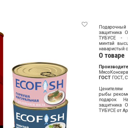
Подарочный
защитника 
ТУБУСЕ - 
минтай высш
наваристый с
О товаре
Производите
МясоКонсерв
ГОСТ
ГОСТ, 
Ценителям
рыбы рекоме
подарок 
защитника 
ТУБУСЕ от Ар