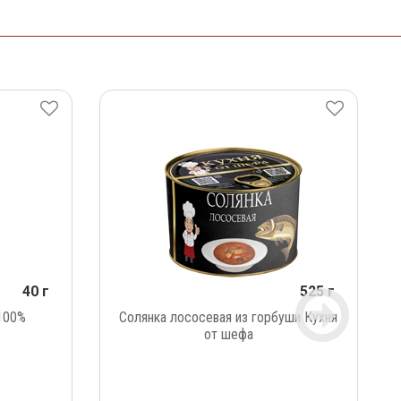
40 г
525 г
100%
Солянка лососевая из горбуши Кухня
от шефа