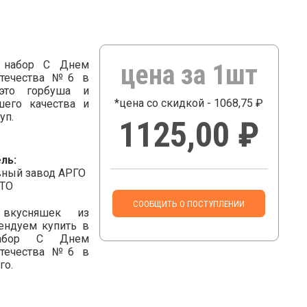
 набор С Днем
цена за 1шт
Отечества №6 в
это горбуша и
*цена со скидкой - 1068,75 ₽
его качества и
уп.
1125,00 ₽
ль:
ный завод АРГО
СТО
СООБЩИТЬ О ПОСТУПЛЕНИИ
 вкусняшек из
ндуем купить в
Набор С Днем
Отечества №6 в
го.