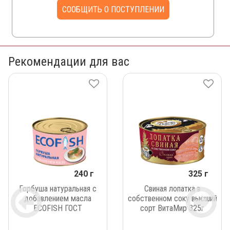
СООБЩИТЬ О ПОСТУПЛЕНИИ
Рекомендации для вас
240 г
325 г
Горбуша натуральная с
Свиная лопатка в
добавлением масла
собственном соку высший
ECOFISH ГОСТ
сорт ВитаМир 325г