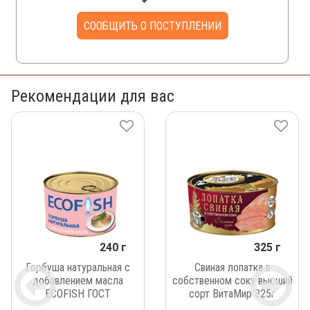
СООБЩИТЬ О ПОСТУПЛЕНИИ
Рекомендации для вас
240 г
325 г
Горбуша натуральная с
Свиная лопатка в
добавлением масла
собственном соку высший
ECOFISH ГОСТ
сорт ВитаМир 325г